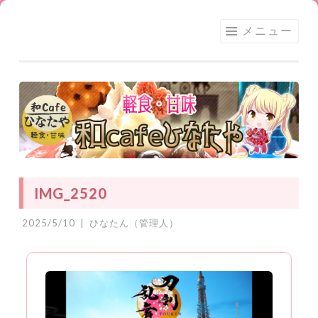
足利
コ
メニュー
★和
ン
CAFE
テ
ひな
ン
たや
ツ
へ
ス
キ
ッ
IMG_2520
プ
2025/5/10
|
ひなたん（管理人）