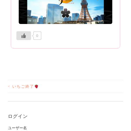
0
<
いちご終了
投
稿
ナ
ログイン
ビ
ユーザー名