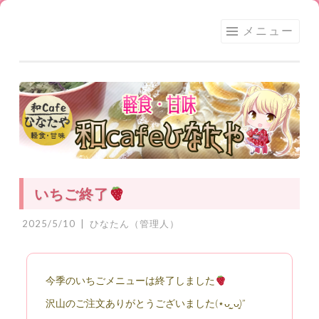
足利
コ
メニュー
★和
ン
CAFE
テ
ひな
ン
たや
ツ
へ
ス
キ
ッ
いちご終了
プ
2025/5/10
|
ひなたん（管理人）
今季のいちごメニューは終了しました
沢山のご注文ありがとうございました(⋆ᴗ͈ˬᴗ͈)”