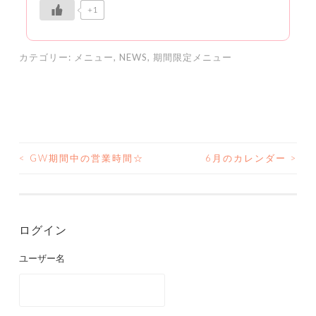
+1
カテゴリー:
メニュー
,
NEWS
,
期間限定メニュー
<
GW期間中の営業時間‪☆
6月のカレンダー
>
投
稿
ナ
ログイン
ビ
ユーザー名
ゲ
ー