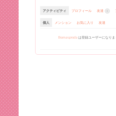
アクティビティ
プロフィール
友達
0
個人
メンション
お気に入り
友達
thomasproda
は登録ユーザーになりま