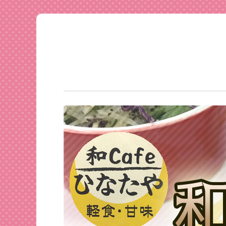
足利
コ
★和
ン
CAFE
テ
ひな
ン
たや
ツ
へ
ス
キ
ッ
プ