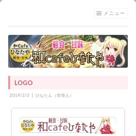
足利
コ
メニュー
★和
ン
CAFE
テ
ひな
ン
たや
ツ
へ
ス
キ
ッ
LOGO
プ
2019/2/3
|
ひなたん（管理人）