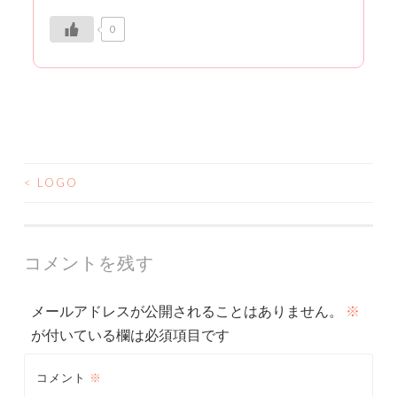
0
<
LOGO
投
稿
ナ
コメントを残す
ビ
メールアドレスが公開されることはありません。
※
ゲ
が付いている欄は必須項目です
ー
コメント
※