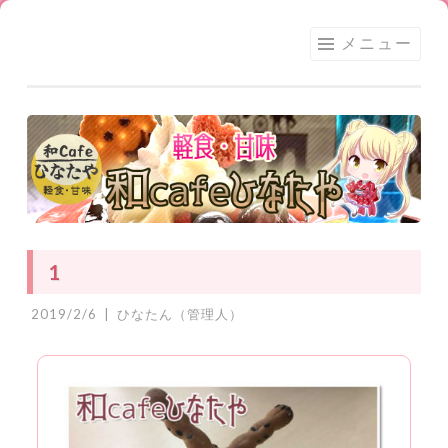
足利
コ
メニュー
★和
ン
CAFE
テ
ひな
ン
たや
ツ
へ
ス
キ
ッ
1
プ
2019/2/6
|
ひなたん（管理人）