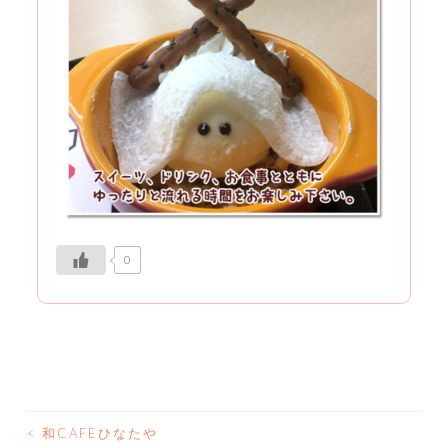
0
<
和CAFEひなたや
投