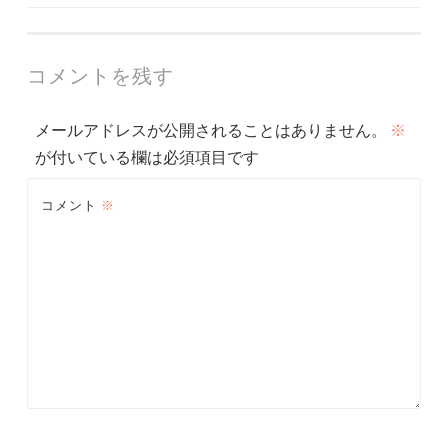
稿
ナ
コメントを残す
ビ
メールアドレスが公開されることはありません。
※
ゲ
が付いている欄は必須項目です
ー
コメント
※
シ
ョ
ン