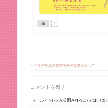
0
<
☆年末年始の営業時間のお知らせ☆*°
投
稿
コメントを残す
ナ
メールアドレスが公開されることはありま