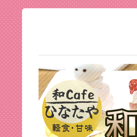
足利
コ
★和
ン
CAFE
テ
ひな
ン
たや
ツ
へ
ス
キ
ッ
プ