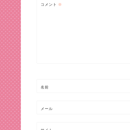
ビ
コメント
※
ゲ
ー
シ
ョ
ン
名前
メール