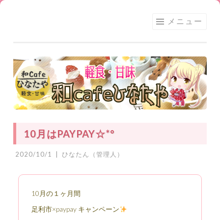
足利
コ
メニュー
★和
ン
CAFE
テ
ひな
ン
たや
ツ
へ
ス
キ
ッ
10月はPAYPAY☆*°
プ
2020/10/1
|
ひなたん（管理人）
10月の１ヶ月間
足利市×paypay キャンペーン