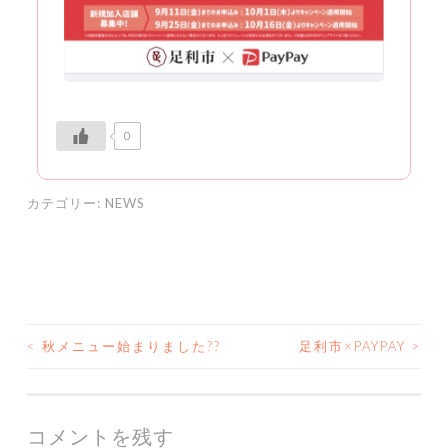
0
カテゴリー:
NEWS
<
秋メニュー始まりました??
足利市×PAYPAY
>
投
稿
ナ
コメントを残す