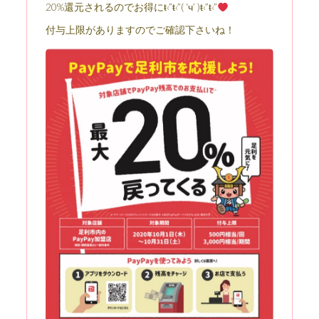
20%還元されるのでお得にŧ‹”ŧ‹”( ‘ч’ )ŧ‹”ŧ‹”
付与上限がありますのでご確認下さいね！