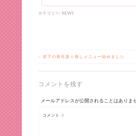
カテゴリー:
NEWS
<
岩下の新生姜☆推しメニュー始めました
投
稿
コメントを残す
ナ
メールアドレスが公開されることはありま
ビ
コメント
※
ゲ