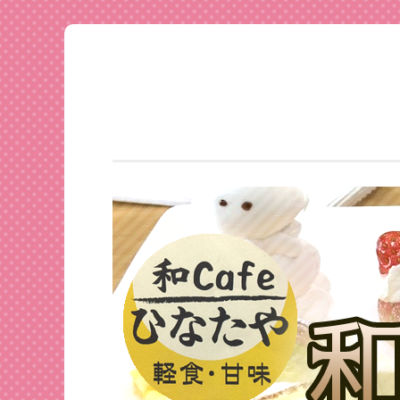
足利
コ
★和
ン
CAFE
テ
ひな
ン
たや
ツ
へ
ス
キ
ッ
プ