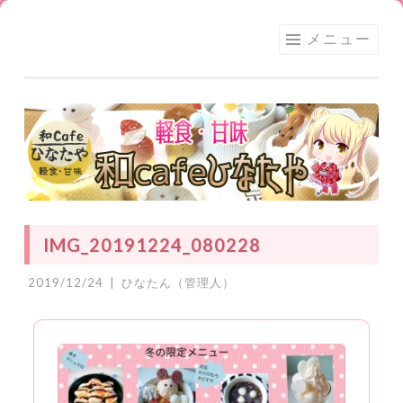
足利
コ
メニュー
★和
ン
CAFE
テ
ひな
ン
たや
ツ
へ
ス
キ
ッ
IMG_20191224_080228
プ
2019/12/24
|
ひなたん（管理人）