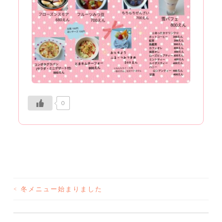
0
<
冬メニュー始まりました
投
稿