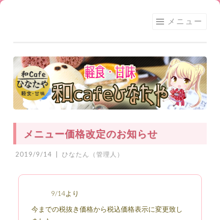
足利
コ
メニュー
★和
ン
CAFE
テ
ひな
ン
たや
ツ
へ
ス
キ
ッ
メニュー価格改定のお知らせ
プ
2019/9/14
|
ひなたん（管理人）
9/14より
今までの税抜き価格から税込価格表示に変更致し