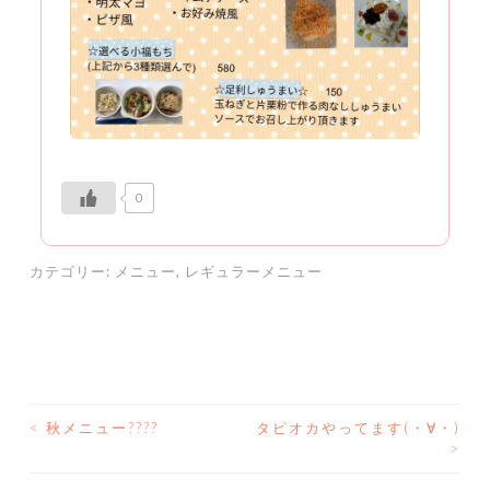
0
カテゴリー:
メニュー
,
レギュラーメニュー
<
秋メニュー????
タピオカやってます(・∀・)
投
>
稿