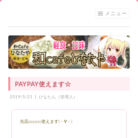
足利
コ
メニュー
★和
ン
CAFE
テ
ひな
ン
たや
ツ
へ
ス
キ
ッ
PAYPAY使えます☆
プ
2019/5/21
|
ひなたん（管理人）
当店paypay使えます(・∀・)