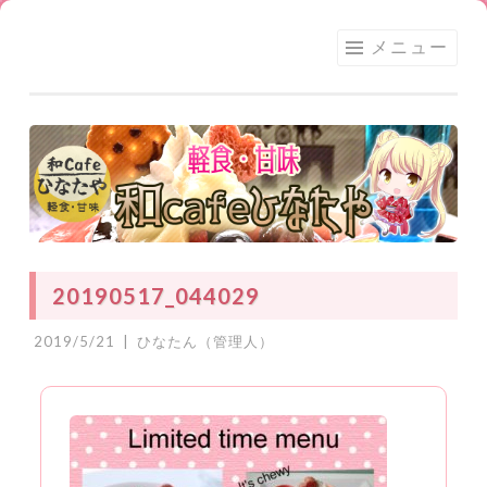
足利
コ
メニュー
★和
ン
CAFE
テ
ひな
ン
たや
ツ
へ
ス
キ
ッ
20190517_044029
プ
2019/5/21
|
ひなたん（管理人）