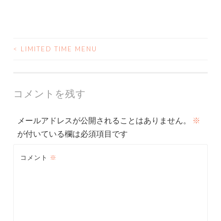
<
LIMITED TIME MENU
投
稿
ナ
コメントを残す
ビ
メールアドレスが公開されることはありません。
※
ゲ
が付いている欄は必須項目です
ー
コメント
※
シ
ョ
ン