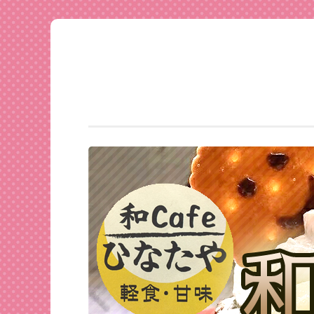
足利
コ
★和
ン
CAFE
テ
ひな
ン
たや
ツ
へ
ス
キ
ッ
プ