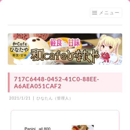
足利
コ
メニュー
★和
ン
CAFE
テ
ひな
ン
たや
ツ
へ
ス
キ
ッ
717C6448-0452-41C0-88EE-
プ
A6AEA051CAF2
2021/1/21
|
ひなたん（管理人）