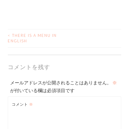
<
THERE IS A MENU IN
投
ENGLISH
稿
ナ
コメントを残す
ビ
メールアドレスが公開されることはありません。
※
ゲ
が付いている欄は必須項目です
ー
コメント
※
シ
ョ