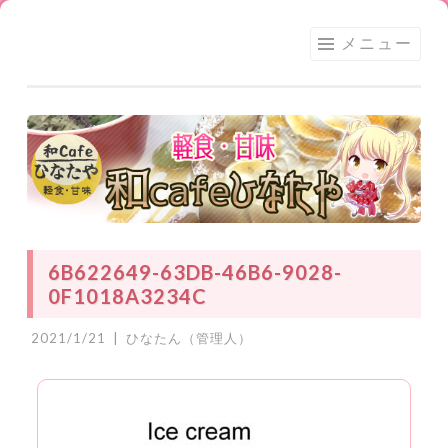
足利
コ
メニュー
★和
ン
CAFE
テ
ひな
ン
たや
ツ
へ
ス
キ
ッ
6B622649-63DB-46B6-9028-
プ
0F1018A3234C
2021/1/21
|
ひなたん（管理人）