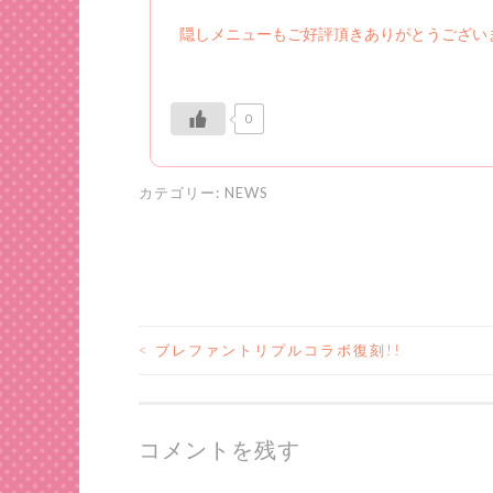
隠しメニューもご好評頂きありがとうござい
0
カテゴリー:
NEWS
<
ブレファントリプルコラボ復刻!!
投
稿
コメントを残す
ナ