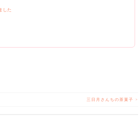
ました
三日月さんちの茶菓子
>