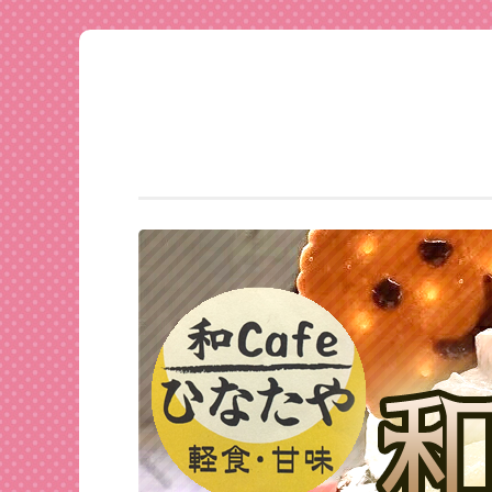
足利
コ
★和
ン
CAFE
テ
ひな
ン
たや
ツ
へ
ス
キ
ッ
プ