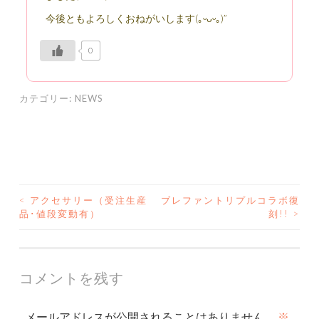
今後ともよろしくおねがいします(｡ᵕᴗᵕ｡)”
0
カテゴリー:
NEWS
<
アクセサリー（受注生産
ブレファントリプルコラボ復
投
品･値段変動有）
刻!!
>
稿
ナ
コメントを残す
ビ
メールアドレスが公開されることはありません。
※