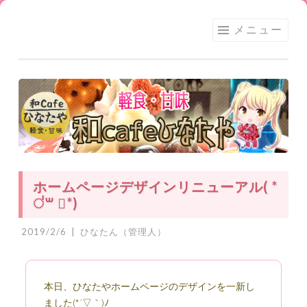
足利
コ
メニュー
★和
ン
CAFE
テ
ひな
ン
たや
ツ
へ
ス
キ
ッ
ホームページデザインリニューアル( *
プ
॑꒳ ॑*)
2019/2/6
|
ひなたん（管理人）
本日、ひなたやホームページのデザインを一新し
ました(*´▽｀)ﾉ