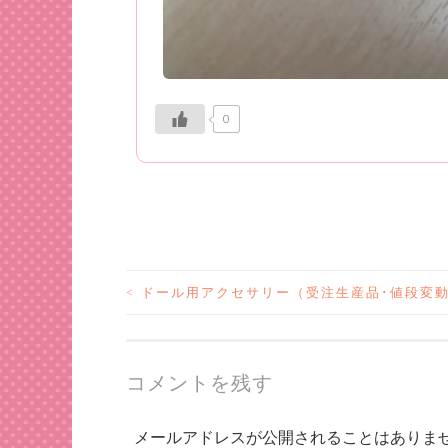
0
<
ドール用アクセサリー（受注生産品･値段変
投
稿
コメントを残す
ナ
メールアドレスが公開されることはありま