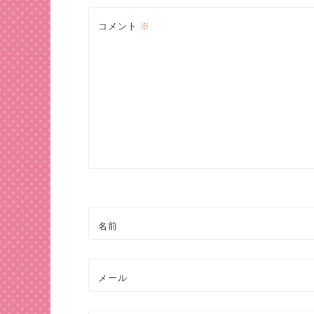
ビ
コメント
※
ゲ
ー
シ
ョ
ン
名前
メール