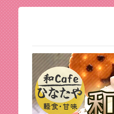
足利
コ
★和
ン
CAFE
テ
ひな
ン
たや
ツ
へ
ス
キ
ッ
プ