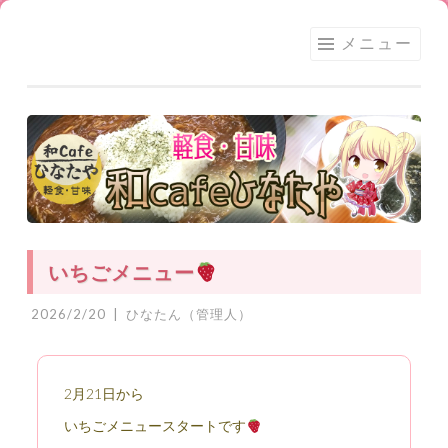
足利
コ
メニュー
★和
ン
CAFE
テ
ひな
ン
たや
ツ
へ
ス
キ
ッ
いちごメニュー
プ
2026/2/20
|
ひなたん（管理人）
2月21日から
いちごメニュースタートです