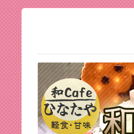
足利
コ
★和
ン
CAFE
テ
ひな
ン
たや
ツ
へ
ス
キ
ッ
プ