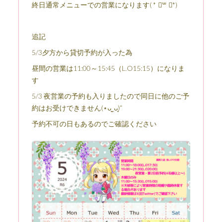
終日通常メニューでの営業になります( * ॑꒳ ॑*)
追記
5/3夕方から貸切予約が入った為
昼間の営業は11:00～15:45（L.O15:15）になりま
す
5/3 夜営業の予約も入りましたので同日に他のご予
約はお受けできません(⋆ᴗ͈ˬᴗ͈)”
予約不可の日もあるのでご確認ください