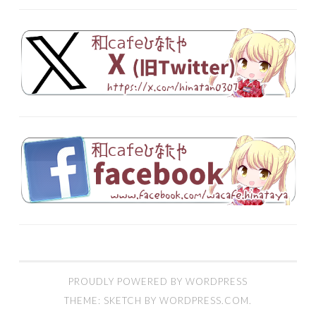
PROUDLY POWERED BY WORDPRESS
THEME: SKETCH BY
WORDPRESS.COM
.