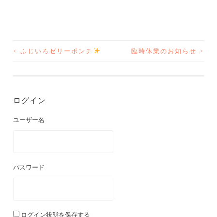
<
ふじいろゼリーポンチ
️
臨時休業のお知らせ
>
投
稿
ナ
ログイン
ビ
ユーザー名
ゲ
ー
パスワード
シ
ョ
ログイン状態を保存する