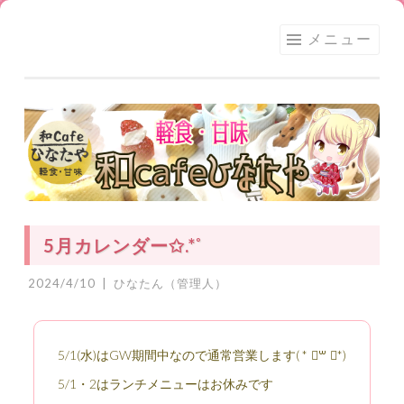
足利
コ
メニュー
★和
ン
CAFE
テ
ひな
ン
たや
ツ
へ
ス
キ
ッ
5月カレンダー✩.*˚
プ
2024/4/10
|
ひなたん（管理人）
5/1(水)はGW期間中なので通常営業します( * ॑꒳ ॑*)
5/1・2はランチメニューはお休みです