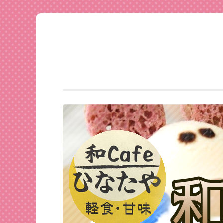
足利
コ
★和
ン
CAFE
テ
ひな
ン
たや
ツ
へ
ス
キ
ッ
プ