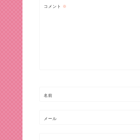
ビ
コメント
※
ゲ
ー
シ
ョ
ン
名前
メール