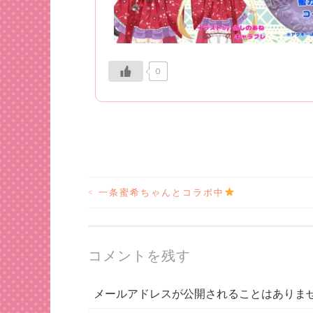
0
<
一条蜜希ちゃんとコラボ中
投
稿
コメントを残す
ナ
メールアドレスが公開されることはありま