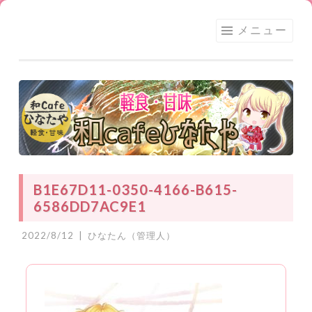
足利
コ
メニュー
★和
ン
CAFE
テ
ひな
ン
たや
ツ
へ
ス
キ
ッ
B1E67D11-0350-4166-B615-
プ
6586DD7AC9E1
2022/8/12
|
ひなたん（管理人）