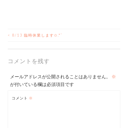
<
8/13 臨時休業します✩.*˚
投
稿
ナ
コメントを残す
ビ
メールアドレスが公開されることはありません。
※
ゲ
が付いている欄は必須項目です
ー
コメント
※
シ
ョ