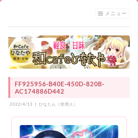
足利
コ
メニュー
★和
ン
CAFE
テ
ひな
ン
たや
ツ
へ
ス
キ
ッ
FF925956-B40E-450D-820B-
プ
AC174886D442
2022/4/13
|
ひなたん（管理人）