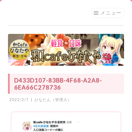
足利
コ
メニュー
★和
ン
CAFE
テ
ひな
ン
たや
ツ
へ
ス
キ
ッ
D433D107-83BB-4F68-A2A8-
プ
6EA66C278736
2022/2/7
|
ひなたん（管理人）