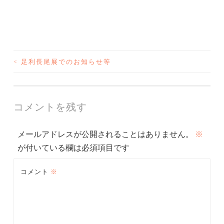
<
足利長尾展でのお知らせ等
投
稿
ナ
コメントを残す
ビ
メールアドレスが公開されることはありません。
※
ゲ
が付いている欄は必須項目です
ー
コメント
※
シ
ョ