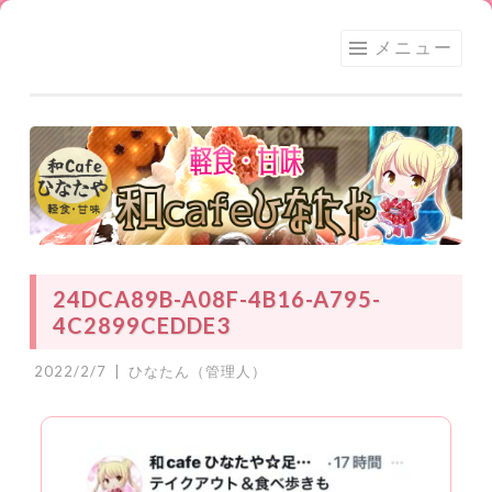
足利
コ
メニュー
★和
ン
CAFE
テ
ひな
ン
たや
ツ
へ
ス
キ
ッ
24DCA89B-A08F-4B16-A795-
プ
4C2899CEDDE3
2022/2/7
|
ひなたん（管理人）