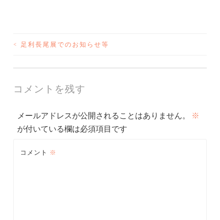
<
足利長尾展でのお知らせ等
投
稿
ナ
コメントを残す
ビ
メールアドレスが公開されることはありません。
※
ゲ
が付いている欄は必須項目です
ー
コメント
※
シ
ョ
ン