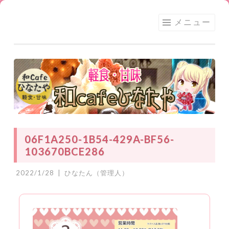
足利
コ
メニュー
★和
ン
CAFE
テ
ひな
ン
たや
ツ
へ
ス
キ
ッ
06F1A250-1B54-429A-BF56-
プ
103670BCE286
2022/1/28
|
ひなたん（管理人）