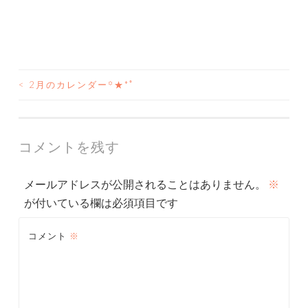
<
2月のカレンダー꙳★*ﾟ
投
稿
ナ
コメントを残す
ビ
メールアドレスが公開されることはありません。
※
ゲ
が付いている欄は必須項目です
ー
コメント
※
シ
ョ