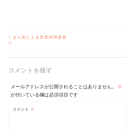
<
まん防による営業時間変更
投
☆
稿
ナ
コメントを残す
ビ
メールアドレスが公開されることはありません。
※
ゲ
が付いている欄は必須項目です
ー
コメント
※
シ
ョ