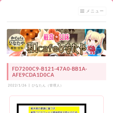
足利
コ
メニュー
★和
ン
CAFE
テ
ひな
ン
たや
ツ
へ
ス
キ
ッ
FD7200C9-B121-47A0-BB1A-
プ
AFE9CDA1D0CA
2022/1/26
|
ひなたん（管理人）