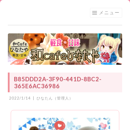
足利
コ
メニュー
★和
ン
CAFE
テ
ひな
ン
たや
ツ
へ
ス
キ
ッ
B85DDD2A-3F90-441D-8BC2-
プ
365E6AC36986
2022/1/14
|
ひなたん（管理人）