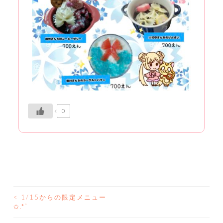
0
<
1/15からの限定メニュー
投
✩.*˚