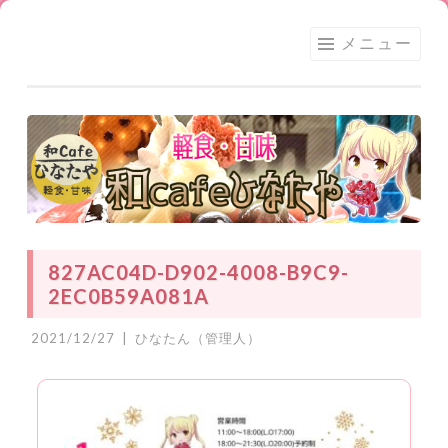
足利
コ
メニュー
★和
ン
CAFE
テ
ひな
ン
たや
ツ
へ
ス
キ
ッ
827AC04D-D902-4008-B9C9-
プ
2EC0B59A081A
2021/12/27
|
ひなたん（管理人）