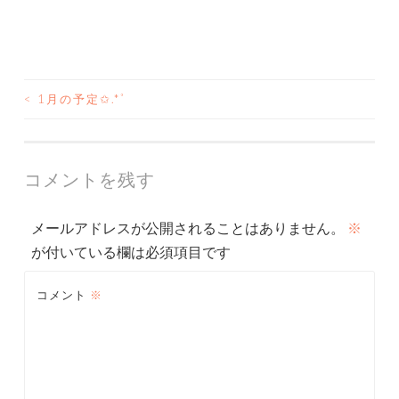
<
1月の予定✩.*˚
投
稿
ナ
コメントを残す
ビ
メールアドレスが公開されることはありません。
※
ゲ
が付いている欄は必須項目です
ー
コメント
※
シ
ョ