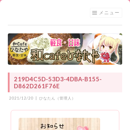
足利
コ
メニュー
★和
ン
CAFE
テ
ひな
ン
たや
ツ
へ
ス
キ
ッ
219D4C5D-53D3-4DBA-B155-
プ
D862D261F76E
2021/12/20
|
ひなたん（管理人）