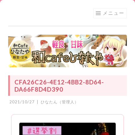
足利
コ
メニュー
★和
ン
CAFE
テ
ひな
ン
たや
ツ
へ
ス
キ
ッ
CFA26C26-4E12-4BB2-8D64-
プ
DA66F8D4D390
2021/10/27
|
ひなたん（管理人）