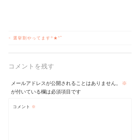
<
選挙割やってます꙳★*ﾟ
投
稿
ナ
コメントを残す
ビ
メールアドレスが公開されることはありません。
※
ゲ
が付いている欄は必須項目です
ー
コメント
※
シ
ョ