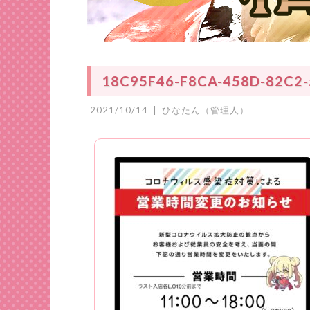
18C95F46-F8CA-458D-82C2
2021/10/14
|
ひなたん（管理人）