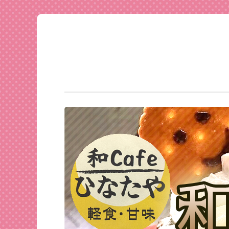
足利
コ
★和
ン
CAFE
テ
ひな
ン
たや
ツ
へ
ス
キ
ッ
プ