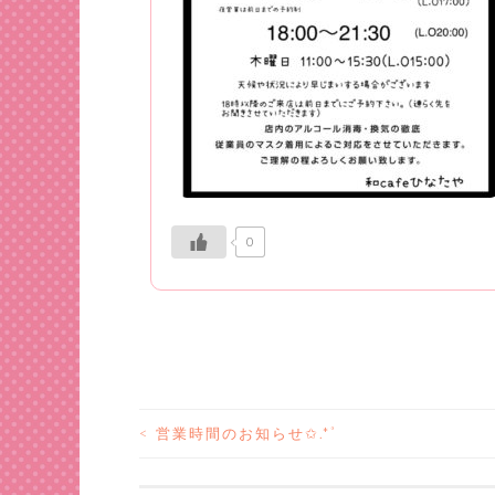
0
<
営業時間のお知らせ✩.*˚
投