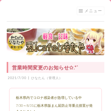
足利
コ
メニュー
★和
ン
CAFE
テ
ひな
ン
たや
ツ
へ
ス
キ
ッ
営業時間変更のお知らせ✩.*˚
プ
2021/7/30
|
ひなたん（管理人）
栃木県内でコロナ感染者が急増している中
7/30～8/31に栃木県版まん延防止等重点措置が発