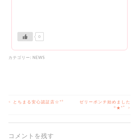
0
カテゴリー:
NEWS
<
とちまる安心認証店☆*°
ゼリーポンチ始めました
投
꙳★*ﾟ
>
稿
ナ
コメントを残す