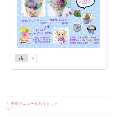
0
<
季節メニュー変わりました
投
✩.*˚