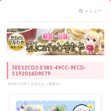
足利
コ
メニュー
★和
ン
CAFE
テ
ひな
ン
たや
ツ
へ
ス
キ
ッ
5EE12CD3-E385-49CC-9ECD-
プ
5192016D9E79
2021/7/19
|
ひなたん（管理人）