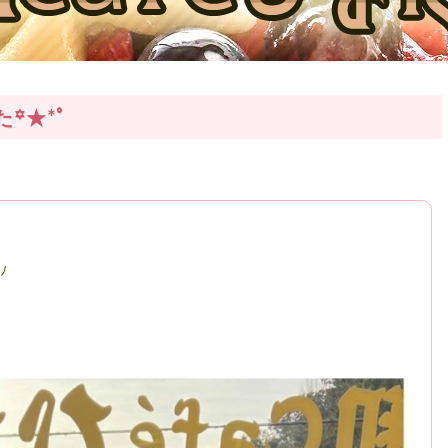
꙳★*ﾟ
ﾉ