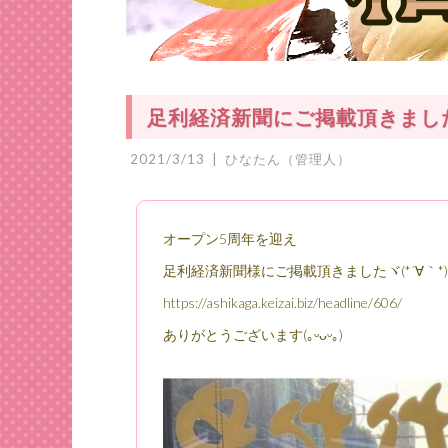
足利経済新聞にご掲載頂きました
2021/3/13
|
ひなたん（管理人）
オープン5周年を迎え
足利経済新聞様にご掲載頂きましたヾ(*´∀｀*)
https://ashikaga.keizai.biz/headline/606/
ありがとうございます(｡ᵕᴗᵕ｡)