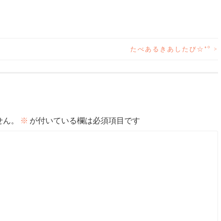
たべあるきあしたび☆*°
>
せん。
※
が付いている欄は必須項目です