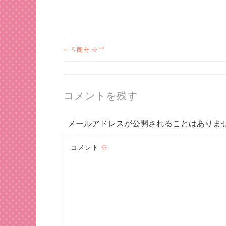
<
5周年☆*°
投
稿
コメントを残す
ナ
メールアドレスが公開されることはありま
ビ
コメント
※
ゲ
ー
シ