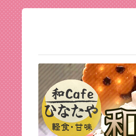
足利
コ
★和
ン
CAFE
テ
ひな
ン
たや
ツ
へ
ス
キ
ッ
プ