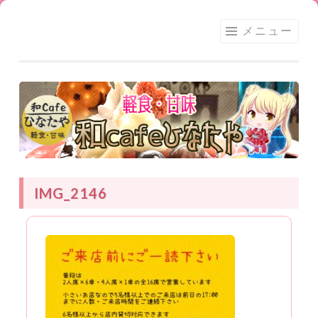
足利
コ
メニュー
★和
ン
CAFE
テ
ひな
ン
たや
ツ
へ
ス
キ
ッ
IMG_2146
プ