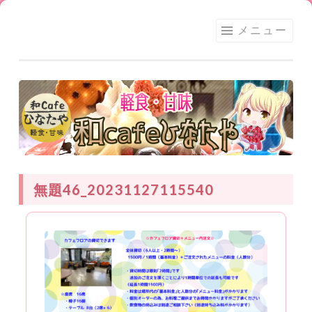
足利
コ
メニュー
★和
ン
CAFE
テ
ひな
ン
たや
ツ
へ
ス
キ
ッ
無題46_20231127115540
プ