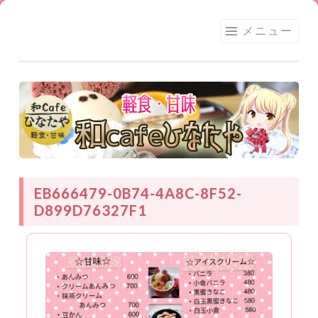
足利
コ
メニュー
★和
ン
CAFE
テ
ひな
ン
たや
ツ
へ
ス
キ
ッ
EB666479-0B74-4A8C-8F52-
プ
D899D76327F1