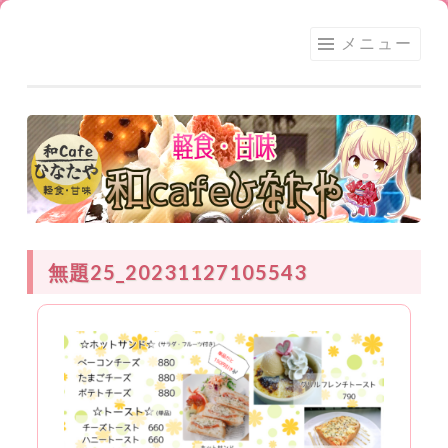
足利
コ
メニュー
★和
ン
CAFE
テ
ひな
ン
たや
ツ
へ
ス
キ
ッ
無題25_20231127105543
プ