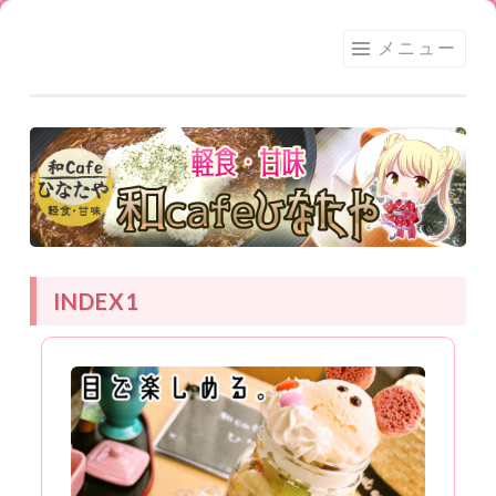
足利
コ
メニュー
★和
ン
CAFE
テ
ひな
ン
たや
ツ
へ
ス
キ
ッ
INDEX1
プ