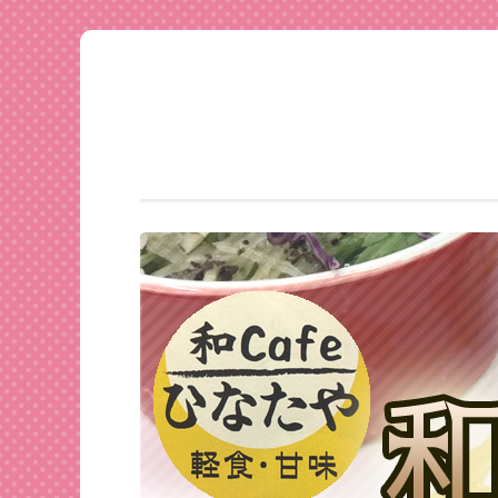
足利
コ
★和
ン
CAFE
テ
ひな
ン
たや
ツ
へ
ス
キ
ッ
プ