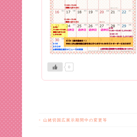
0
<
山姥切国広展示期間中の変更等
投