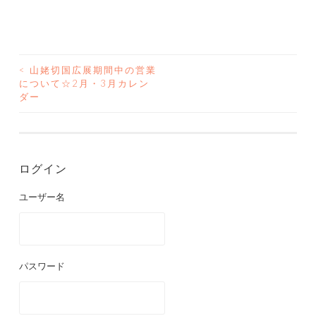
<
山姥切国広展期間中の営業
投
について☆2月・3月カレン
ダー
稿
ナ
ビ
ログイン
ゲ
ユーザー名
ー
シ
パスワード
ョ
ン