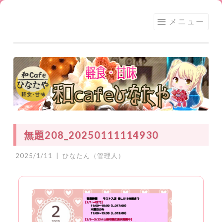
足利
コ
メニュー
★和
ン
CAFE
テ
ひな
ン
たや
ツ
へ
ス
キ
ッ
無題208_20250111114930
プ
2025/1/11
|
ひなたん（管理人）